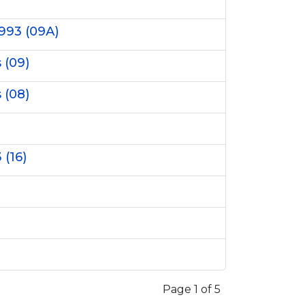
1993 (09A)
 (09)
 (08)
 (16)
Page 1 of 5